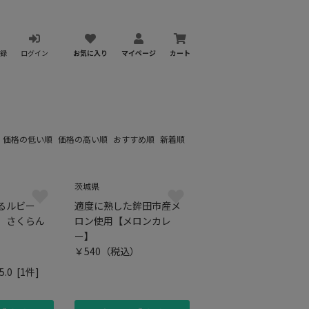
録
ログイン
お気に入り
マイページ
カート
：
価格の低い順
価格の高い順
おすすめ順
新着順
茨城県
るルビー
適度に熟した鉾田市産メ
 さくらん
ロン使用【メロンカレ
ー】
）
￥540
（税込）
5.0
[1件]