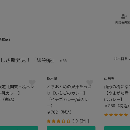
新規会員登
果物系」
しさ新発見！「果物系」
並べ替え
ct88
栃木県
山形県
限定【関東・栃木レ
とちおとめの果汁たっぷ
山形の樹にな
牛乳カレー】
り【いちごのカレー】
【やまがた産
2
（税込）
（イチゴカレー/苺カレ
ぼカレー】
ー）
￥880
（税込
￥702
（税込）
3.0
[2件]