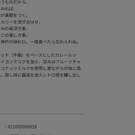
云うものだから、
てみれば、
味が鼻腔をつく。
とカリーを混ぜ合はせ、
甘みの奥深き事、
モニの美しき事。
、神戸の味わひ。一度食べたら忘れられぬ。
ヘッド（牛脂）をベースにしたカレールゥ
ブイヨンでコクを加え、甘みはフルーツチャ
ココナッツミルクを使用し昔ながらの味に高
た。隠し味に醤油を加えレトロ感を醸し出し
】
ド
：011005000018