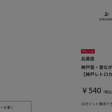
新規会員登
」
兵庫県
神戸発・昔な
【神戸レトロ
￥
540
（税込
16
ポイント獲得で
ーを書く