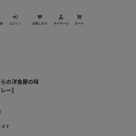
録
ログイン
お気に入り
マイページ
カート
がらの洋食屋の味
カレー】
）
きます