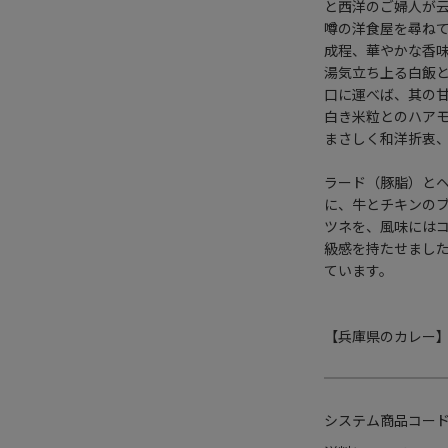
と西洋のご婦人が
噂の洋食屋を尋ね
成程、華やかな香
湯気立ち上る白飯
口に運べば、其の
白き米粒とのハア
まさしく和洋折衷
ラード（豚脂）と
に、牛とチキンの
ツネを、風味には
級感を持たせまし
ています。
【兵庫県のカレー
システム商品コー