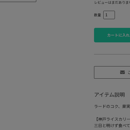
レビューはまだありま
数量
カートに入れ
アイテム説明
ラードのコク、果
【神戸ライスカリ
三日と明けず食べ