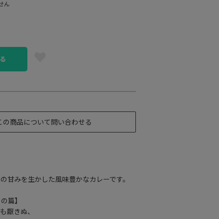
せん
る
この商品について問い合わせる
実の甘みを生かした風味豊かなカレーです。
ーの篇】
ても厭きぬ、