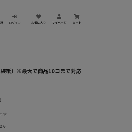
録
ログイン
お気に入り
マイページ
カート
装紙）※最大で商品10コまで対応
）
ます
せん