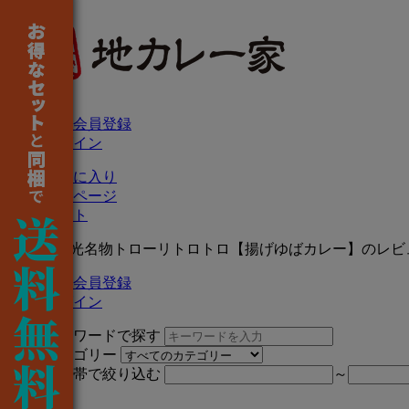
新規会員登録
ログイン
お気に入り
マイページ
カート
ホーム
日光名物トローリトロトロ【揚げゆばカレー】のレビ
新規会員登録
ログイン
キーワードで探す
カテゴリー
価格帯で絞り込む
～
検索する